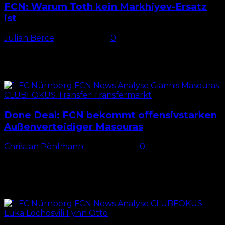
FCN: Warum Toth kein Markhiyev-Ersatz
ist
Julian Berce
-
19. Mai 2026
0
Bald-Nationalspieler nach Nürnberg? Für die
kommende Spielzeit hält der 1. FC Nürnberg auch
Ausschau nach Verstärkung für das Mittelfeld. Wie
die BILD berichtet, soll Rajmund...
Done Deal: FCN bekommt offensivstarken
Außenverteidiger Masouras
Christian Pöhlmann
-
19. Mai 2026
0
Masouras nach Nürnberg Nach CLUBFOKUS-
Informationen kann der 1. FC Nürnberg schon bald
den zweiten Sommerneuzugang offiziell vermelden.
Demnach soll der Transfer von Giannis Masouras
vom...