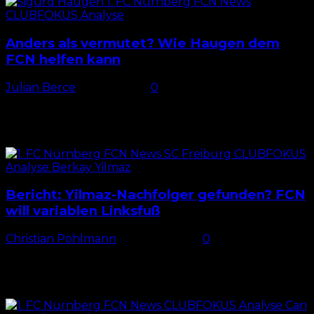
Anders als vermutet? Wie Haugen dem
FCN helfen kann
Julian Berce
-
2. Juli 2026
0
Bedarf Bekanntermaßen konnte sich beim 1. FC
Nürnberg in der vergangenen Saison abgesehen von
Mohamed Ali Zoma kein Stürmer nachhaltig
empfehlen. Wenig verwunderlich halten die...
Bericht: Yilmaz-Nachfolger gefunden? FCN
will variablen Linksfuß
Christian Pöhlmann
-
29. Juni 2026
0
Nächster Flügelspieler für den FCN? Nach den
Neuzugängen Rayan Ghrieb vom FC Magdeburg
und Can Moustfa von Energie Cottbus scheint der 1.
FC Nürnberg seine...