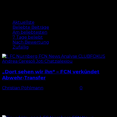
Beliebte Beiträge
Aktuellste
Beliebte Beiträge
Am beliebtesten
7 Tage beliebt
Nach Bewertung
Zufällig
„Dort sehen wir ihn“ – FCN verkündet
Abwehr-Transfer
Christian Pöhlmann
-
4. August 2026
0
„Ein weiteres Profil“ für den FCN Nach
monatelangem Warten konnte der 1. FC Nürnberg
endlich seinen langersehnten Neuzugang für die
Linksverteidigerposition verkünden: Andrea Ceresoli
wechselt...