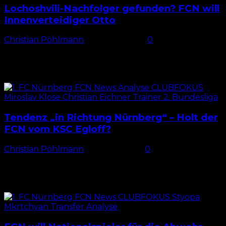
Lochoshvili-Nachfolger gefunden? FCN will
Innenverteidiger Otto
Christian Pöhlmann
-
29. April 2026
0
Neuzugang trotz guter Besetzung? Es ist eine
Position, die dem 1. FC Nürnberg in dieser Saison
kaum Probleme bereitet: die Innenverteidigung. Mit
Luka Lochoshvili und...
Tendenz „in Richtung Nürnberg“ – Holt der
FCN vom KSC Egloff?
Christian Pöhlmann
-
16. April 2026
0
Wechselt Egloff ablösefrei zum FCN? Auf der Suche
nach Verstärkung für das Mittelfeld in der
kommenden Saison soll sich der 1. FC Nürnberg
offenbar beim...