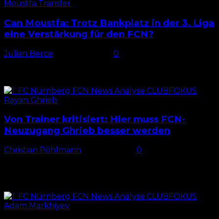
Can Moustfa: Trotz Bankplatz in der 3. Liga
eine Verstärkung für den FCN?
Julian Berce
-
20. Juni 2026
0
Nächster Flügelspieler Mit Can Moustfa verpflichtet
der 1. FC Nürnberg erneut einen Spielertypen, den er
in dieser Form zuletzt nicht im Kader hatte. Für den...
Von Trainer kritisiert: Hier muss FCN-
Neuzugang Ghrieb besser werden
Christian Pöhlmann
-
2. Juni 2026
0
Dribbelfreudiger Ghrieb Mit Rayan Ghrieb
verpflichtete der 1. FC Nürnberg einen der
dribbelfreudigsten Spieler der 2. Bundesliga. In der
vergangenen Saison ging der Neuzugang vom...