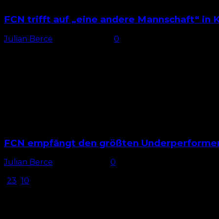
FCN trifft auf „eine andere Mannschaft“ in K
Julian Berce
-
13. März 2026
0
Verlieren verboten Wenn der 1. FC Nürnberg am Samstag b
FCN empfängt den größten Underperformer 
Julian Berce
-
6. März 2026
0
Chance Es ist mal wieder eine Gelegenheit für den 1.
1
2
3
...
10
Seite 1 von 10