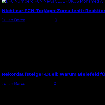
Nicht nur FCN-Torjäger Zoma fehlt: Reakti
Julian Berce
-
25. April 2026
0
Leistung entscheidend Der 1. FC Nürnberg verlor nur ein
maßgeblich...
Rekordaufsteiger-Duell: Warum Bielefeld 
Julian Berce
-
17. April 2026
0
Kein neunter Aufstieg Wenn am Samstag der 1. FC Nürn
Arminia...