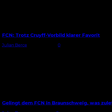
FCN: Trotz Cruyff-Vorbild klarer Favorit
Julian Berce
-
10. April 2026
0
Klarer Favorit Angesichts von acht Punkten Vorsprung 
Nürnberg...
Gelingt dem FCN in Braunschweig, was zulet