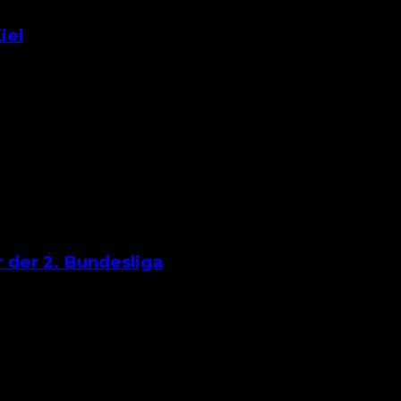
iel
ei Holstein Kiel gastiert, lastet auf beiden Teams viel 
der 2. Bundesliga
 FC Nürnberg, sich von den unteren Tabellenregionen we