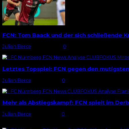
FCN: Tom Baack und der sich schließende K
Julian Berce
-
16. Mai 2026
0
Schwere Aufgabe Der 1. FC Nürnberg verlor von den ver
Letztes Topspiel: FCN gegen den mutigsten 
Julian Berce
-
8. Mai 2026
0
Wenig Bedeutung? Während es für den 1. FC Nürnberg w
Mehr als Abstiegskampf: FCN spielt im Der
Julian Berce
-
2. Mai 2026
0
Nur ein Punkt Lediglich einen Zähler trennt den 1. 
FCN...