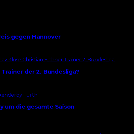
reis gegen Hannover
gangenen acht Partien nur eine einzige. In diesem Zeit
Trainer der 2. Bundesliga?
eder um den Auf- noch Abstieg aus der 2. Bundesliga g
by um die gesamte Saison
FC Nürnberg von der SpVgg Greuther Fürth vor dem dir