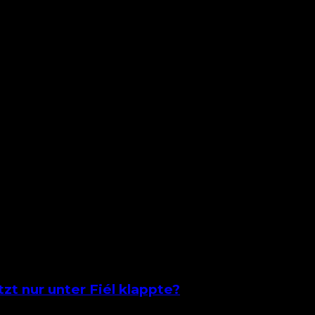
auf den Relegationsplatz und einer Serie von drei Spie
zt nur unter Fiél klappte?