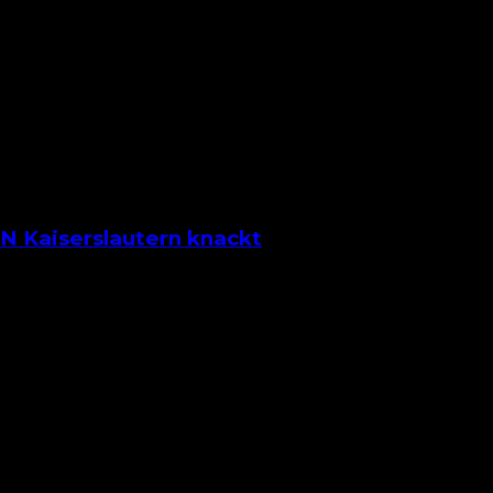
ischen der Ausbeute zu Hause und auf fremden Plätzen 
N Kaiserslautern knackt
er 2. Bundesliga entweder um den Auf- oder Abstieg k