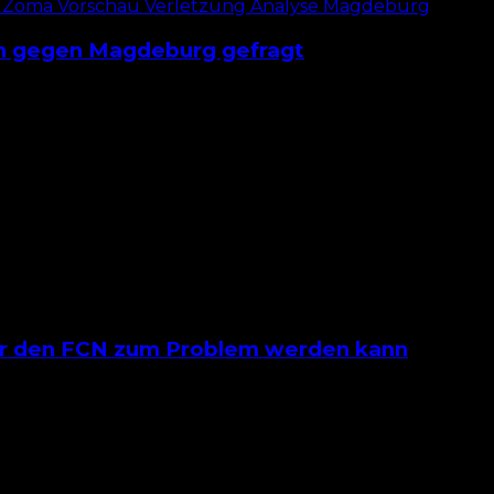
on gegen Magdeburg gefragt
es der letzten fünf Spiele, blieb zuletzt aber auch dreim
für den FCN zum Problem werden kann
berg in Bielefeld gastiert, treffen die beiden Rekorda