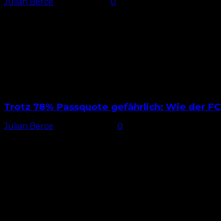
Julian Berce
-
4. April 2026
0
Lange her Nach wie vor klafft beim 1. FC Nürnberg zw
Trotz 78% Passquote gefährlich: Wie der FC
Julian Berce
-
20. März 2026
0
Zwischen oben und unten Während die meisten Teams d
zwischen dem...