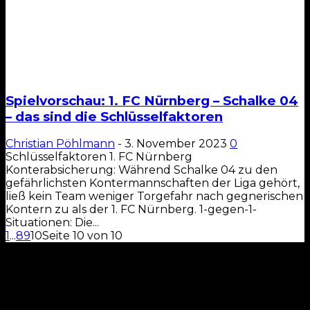
Spielvorschau: 1. FC Nürnberg – Schalke 04
– das sind die Schlüsselfaktoren
Christian Pöhlmann
-
3. November 2023
0
Schlüsselfaktoren 1. FC Nürnberg
Konterabsicherung: Während Schalke 04 zu den
gefährlichsten Kontermannschaften der Liga gehört,
ließ kein Team weniger Torgefahr nach gegnerischen
Kontern zu als der 1. FC Nürnberg. 1-gegen-1-
Situationen: Die...
1
...
8
9
10
Seite 10 von 10