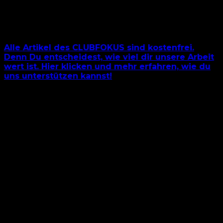
Alle Artikel des CLUBFOKUS sind kostenfrei.
Denn Du entscheidest, wie viel dir unsere Arbeit
wert ist. Hier klicken und mehr erfahren, wie du
uns unterstützen kannst!