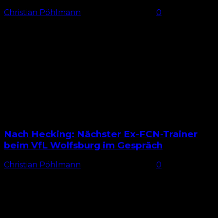
Christian Pöhlmann
-
24. Februar 2026
0
Klose steigt weiter auf Im Sommer 2024 übernahm
Miroslav Klose das Traineramt beim 1. FC Nürnberg
und befindet sich somit seit rund 20 Monaten im...
Nach Hecking: Nächster Ex-FCN-Trainer
beim VfL Wolfsburg im Gespräch
Christian Pöhlmann
-
24. Februar 2026
0
Ex-Nürnberger bei Wolfsburg im Gespräch
Ehemalige Trainer des 1. FC Nürnberg scheinen
derzeit hoch im Kurs zu stehen – zumindest, wenn es
nach der angeblichen...