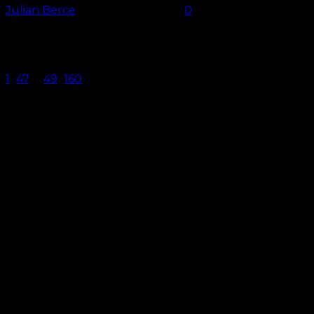
Julian Berce
-
23. Februar 2026
0
Kometenhaft Als Nathaniel Brown vor eineinhalb
Jahren vom 1. FC Nürnberg zu Eintracht Frankfurt
wechselte, trauten ihm diese Entwicklung wohl nur
die wenigsten zu. Zwar...
1
...
47
48
49
...
160
Seite 48 von 160
CLUBFOKUS - by ballorientiert