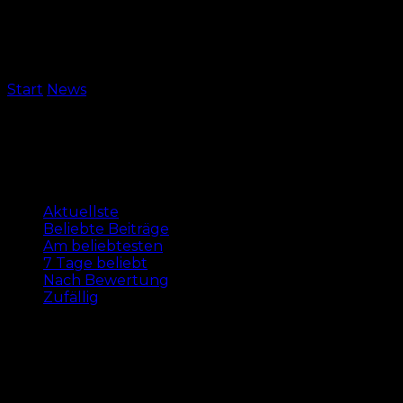
Start
News
Seite 48
News
Aktuellste
Aktuellste
Beliebte Beiträge
Am beliebtesten
7 Tage beliebt
Nach Bewertung
Zufällig