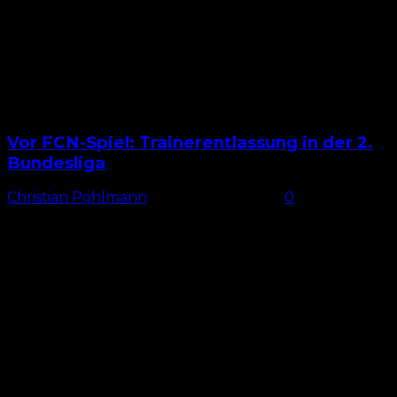
Vor FCN-Spiel: Trainerentlassung in der 2.
Bundesliga
Christian Pöhlmann
-
24. Februar 2026
0
Trainerwechsel in der 2. Bundesliga Der fünfte
Trainerwechsel dieser Zweitligasaison ist offenbar
perfekt. Nachdem Holstein Kiel am vergangenen
Wochenende mit 1:3 beim Karlsruher SC verlor,...