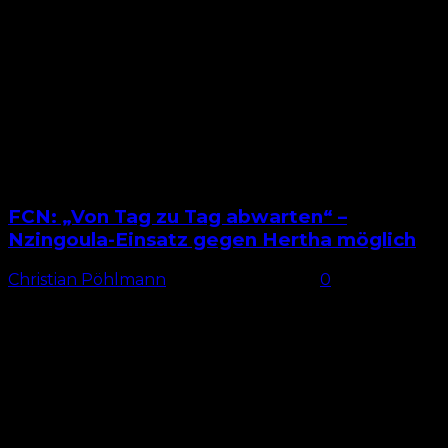
Verantwortung von Julian Justvan. In der Rückrunde
waren es...
FCN: „Von Tag zu Tag abwarten“ –
Nzingoula-Einsatz gegen Hertha möglich
Christian Pöhlmann
-
25. Februar 2026
0
Entwarnung bei Nzingoula Die Befürchtungen
waren groß beim 1. FC Nürnberg, nachdem
Winterneuzugang Rabby Nzingoula zu Beginn der
zweiten Halbzeit beim 1:1-Unentschieden gegen den
VfL...