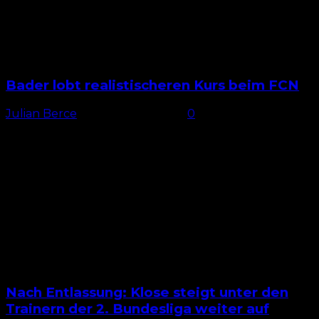
Bader lobt realistischeren Kurs beim FCN
Julian Berce
-
24. Februar 2026
0
Lob für den Nürnberger Kurs Martin Bader sieht den
1. FC Nürnberg heute auf einem realistischeren Kurs
als noch zu Zeiten seiner Verantwortung – und...
Nach Entlassung: Klose steigt unter den
Trainern der 2. Bundesliga weiter auf