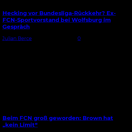
Hecking vor Bundesliga-Rückkehr? Ex-
FCN-Sportvorstand bei Wolfsburg im
Gespräch
Julian Berce
-
24. Februar 2026
0
Rückkehr in die Bundesliga? Von 2020 bis 2024
arbeitete Dieter Hecking als Sportvorstand beim 1. FC
Nürnberg. Seine größere Bekanntheit erlangte der
61-Jährige jedoch als...
Beim FCN groß geworden: Brown hat
„kein Limit“