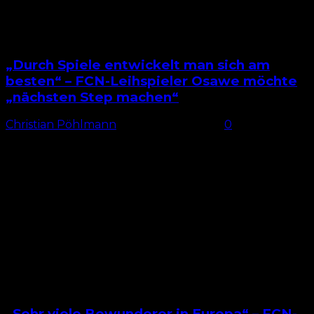
„Durch Spiele entwickelt man sich am
besten“ – FCN-Leihspieler Osawe möchte
„nächsten Step machen“
Christian Pöhlmann
-
27. Februar 2026
0
Spielpraxis für Osawe Einigermaßen anlauflos konnte
sich Winners Osawe nach seiner Leihe vom 1. FC
Nürnberg zum 1. FC Schweinfurt beim Drittligisten
einfinden. Nur drei...
„Sehr viele Bewunderer in Europa“ – FCN-