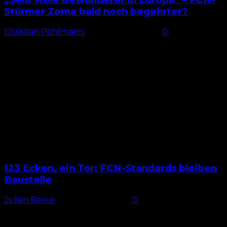
Stürmer Zoma bald noch begehrter?
Christian Pöhlmann
-
26. Februar 2026
0
Toptorjäger Zoma Mohamed Ali Zoma vom 1. FC
Nürnberg dürfte derzeit eine der heißesten Aktien
der 2. Bundesliga sein. Allein in den letzten vier
Spielen...
123 Ecken, ein Tor: FCN-Standards bleiben
Baustelle
Julian Berce
-
25. Februar 2026
0
Andere Schützen In der Hinrunde lag nahezu jeder
ruhende Ball beim 1. FC Nürnberg in der