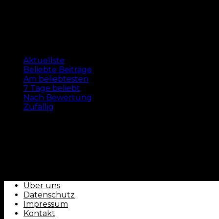
News
Nach Bewertung
Aktuellste
Beliebte Beiträge
Am beliebtesten
7 Tage beliebt
Nach Bewertung
Zufällig
Keine Beiträge vorhanden
CLUBFOKUS - by ballorientiert
Über uns
Datenschutz
Impressum
Kontakt