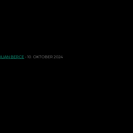
Das ist Nürnbergs P
ULIAN BERCE
-
10. OKTOBER 2024
che Verteilung Was die letzten 5 Gegner des 1. FC Nürnberg gemeinsam hatten? Alle trugen deutlich
ehr ihrer Angriffe über die eigene rechte Seite vor...