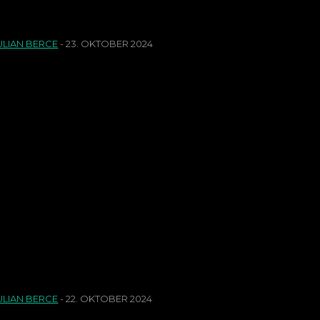
Klose-Lob: So plant 
ULIAN BERCE
-
23. OKTOBER 2024
aliges Spielerprofil im FCN-Kader Gelernte Flügelspieler sind im Nürnberger Kader nicht gerade en masse
orhanden. Flügelspieler, die ihre Qualitäten im 1-gegen
Robin Knoche: endli
Unterschiedsspieler!
ULIAN BERCE
-
22. OKTOBER 2024