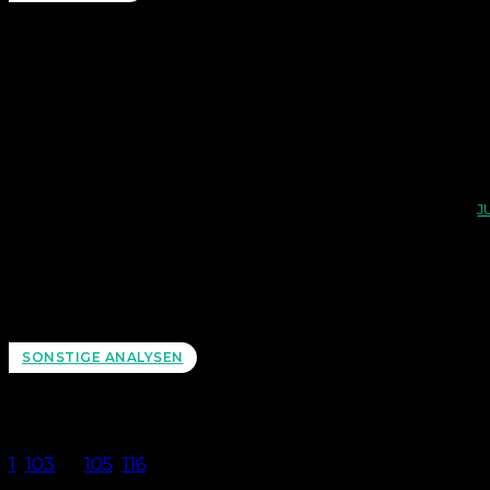
J
Unglei
m
SONSTIGE ANALYSEN
1
...
103
104
105
...
116
Seite 104 von 116