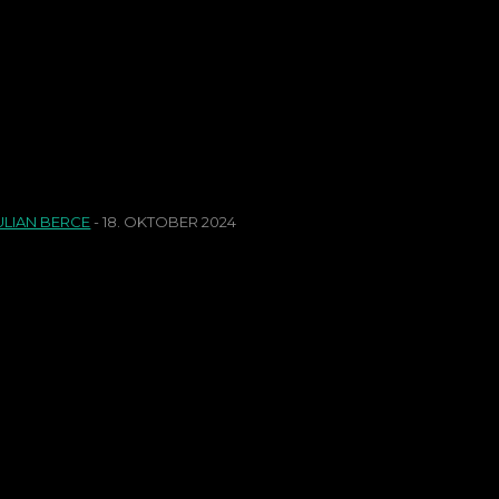
Plant Klose diese Auf
könnte der FCN im D
ULIAN BERCE
-
18. OKTOBER 2024
ach einem schwachen Saisonstart änderte Miroslav Klo
usgehen, dass er auch für das Derby an der Dreierkette..