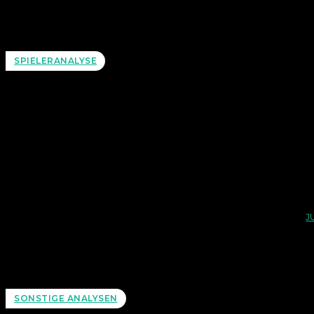
Anders a
S
SPIELERANALYSE
J
Perfekt
P
SONSTIGE ANALYSEN