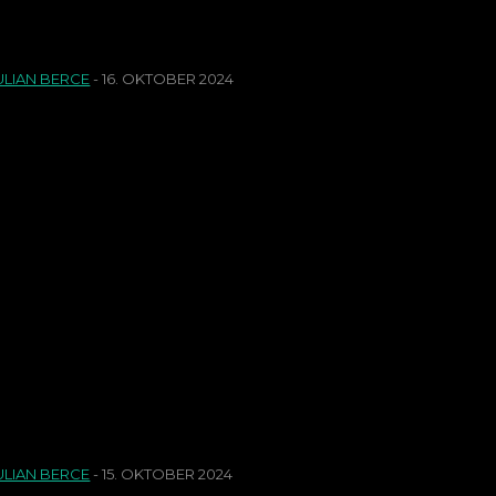
5 Gründe für den Nü
ULIAN BERCE
-
16. OKTOBER 2024
irklich überzeugend waren die bisherigen Nürnberger L
Das sind die Verlier
Systemumstellung
ULIAN BERCE
-
15. OKTOBER 2024