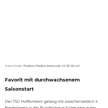
Fotos: fcn.de |
PreZero
,
PreZero Arena wiki
,
CC BY-SA 4.0
Favorit mit durchwachsenem
Saisonstart
Der TSG Hoffenheim gelang mit zwischenzeitlich 4
Niederlagen in der Bundesliga in Folge kein guter