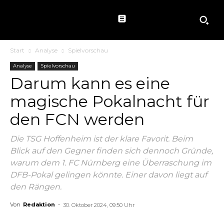
Start
Analyse
Spielvorschau
Analyse
Spielvorschau
Darum kann es eine
magische Pokalnacht für
den FCN werden
Die TSG Hoffenheim ist der klare Favorit. Beim
Blick auf den Gegner finden sich dennoch Gründe,
warum dem 1. FC Nürnberg eine Überraschung im
DFB-Pokal gelingen könnte. Einer davon liegt auf
den Rängen.
Von
Redaktion
-
30. Oktober 2024, 09:50 Uhr