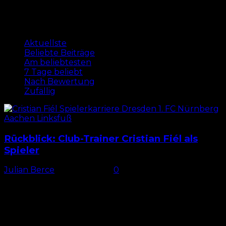
Am beliebtesten
Aktuellste
Beliebte Beiträge
Am beliebtesten
7 Tage beliebt
Nach Bewertung
Zufällig
Rückblick: Club-Trainer Cristian Fiél als
Spieler
Julian Berce
-
4. April 2024
0
Fußballer durch und durch Fiél, der in der Jugend
für den VfB Stuttgart spielte, war sich schon früh
bewusst, welchen Weg er beruflich einschlagen
möchte:...