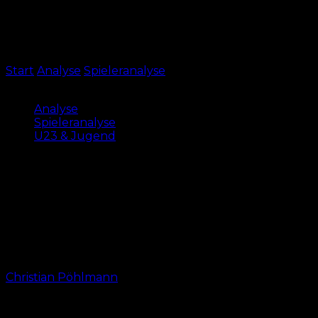
Start
Analyse
Spieleranalyse
So lief Berkay Yilmaz‘
FCN-Debüt
Analyse
Spieleranalyse
U23 & Jugend
So lief Berkay Yilmaz‘ FCN-Debüt
In der U23 durfte Berkay Yilmaz sein
Pflichtspieldebüt für den 1. FC Nürnberg feiern. In
einer ereignisarmen Partie deutete der
Linksverteidiger seine Dynamik an.
Von
Christian Pöhlmann
-
27. September 2024, 10:35 Uhr