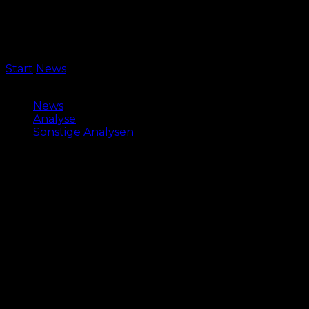
Start
News
So gut wie seit Jahren nicht mehr:
historischer FCN-Bestwert gegen HSV
News
Analyse
Sonstige Analysen
So gut wie seit Jahren nicht
mehr: historischer FCN-Bestwert
gegen HSV
Während man einen eigenen Bestwert aufstellte,
knackte man damit gleichzeitig eine Marke, die
zuletzt nur der FC Bayern gegen den HSV erreichte.
Dass beide Werte seit Jahren unerreicht blieben,
spricht für die Nachhaltigkeit in der aktuellen
Erfolgsserie des 1. FC Nürnberg.