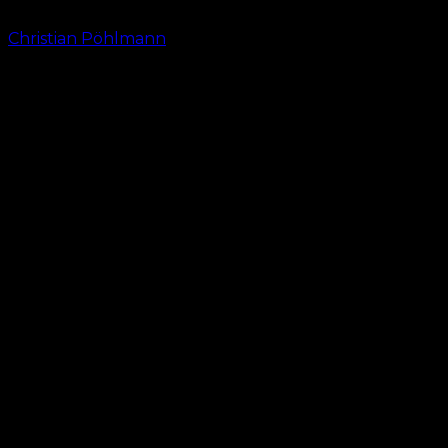
Von
Christian Pöhlmann
-
4. November 2024, 19:32 Uhr