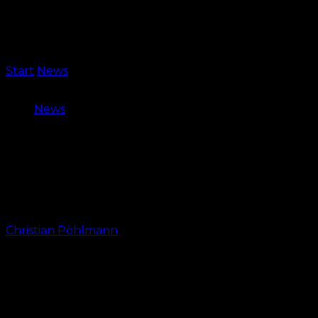
Start
News
Kolumbianischer Stürmer angeblich zum
FCN
News
Kolumbianischer Stürmer
angeblich zum FCN
Verstärkt sich der 1. FC Nürnberg mit Jhawer Díaz?
Von
Christian Pöhlmann
-
18. Mai 2026, 12:32 Uhr