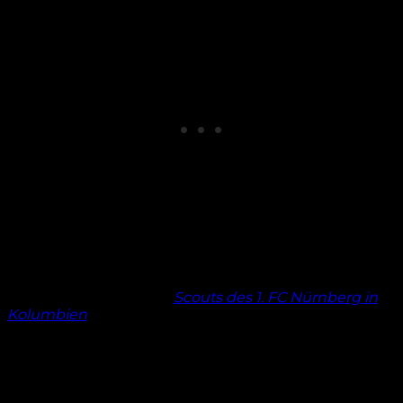
FCN-Scouts in Kolumbien
Dieser Tage sollen sich
Scouts des 1. FC Nürnberg in
Kolumbien
aufgehalten haben. Das ging aus einer
offiziellen Mitteilung der Stadt Palmira hervor. Im
Rahmen eines von der Initiative „One Life“
veranstalteten Turniers sollten dort junge Spieler
gesichtet werden. „Der nächste Spieler für den 1. FC
Nürnberg könnte von hier stammen“, warb One Life