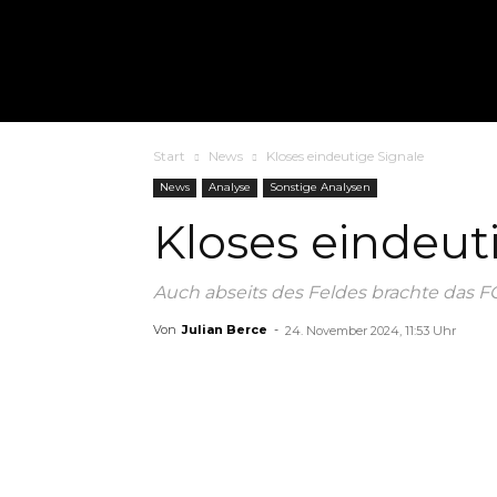
Start
News
Kloses eindeutige Signale
News
Analyse
Sonstige Analysen
Kloses eindeut
Auch abseits des Feldes brachte das F
Von
Julian Berce
-
24. November 2024, 11:53 Uhr