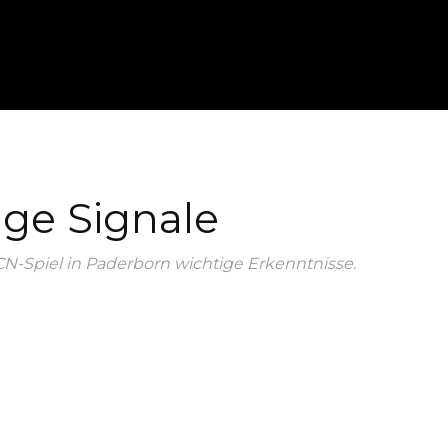
NEWS
ANALYSE
PODCAST
Ü
ige Signale
CN-Spiel in Paderborn wichtige Erkenntnisse.