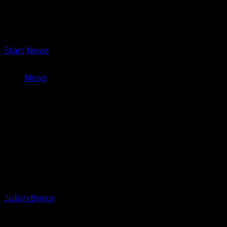
Start
News
Illertissen-Trainer nach Pokalsensation:
Beim FCN greift noch nicht alles
News
Illertissen-Trainer nach
Pokalsensation: Beim FCN greift
noch nicht alles
Nach dem Pokal-Aus staunte Illertissens Trainer über
einen Ex-Cluberer – und erklärt, warum sein Team
weiterkam.
Von
Julian Berce
-
18. August 2025, 19:16 Uhr