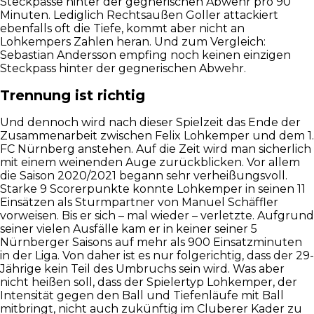
Steckpässe hinter der gegnerischen Abwehr pro 90
Minuten. Lediglich Rechtsaußen Goller attackiert
ebenfalls oft die Tiefe, kommt aber nicht an
Lohkempers Zahlen heran. Und zum Vergleich:
Sebastian Andersson empfing noch keinen einzigen
Steckpass hinter der gegnerischen Abwehr.
Trennung ist richtig
Und dennoch wird nach dieser Spielzeit das Ende der
Zusammenarbeit zwischen Felix Lohkemper und dem 1.
FC Nürnberg anstehen. Auf die Zeit wird man sicherlich
mit einem weinenden Auge zurückblicken. Vor allem
die Saison 2020/2021 begann sehr verheißungsvoll.
Starke 9 Scorerpunkte konnte Lohkemper in seinen 11
Einsätzen als Sturmpartner von Manuel Schäffler
vorweisen. Bis er sich – mal wieder – verletzte. Aufgrund
seiner vielen Ausfälle kam er in keiner seiner 5
Nürnberger Saisons auf mehr als 900 Einsatzminuten
in der Liga. Von daher ist es nur folgerichtig, dass der 29-
Jährige kein Teil des Umbruchs sein wird. Was aber
nicht heißen soll, dass der Spielertyp Lohkemper, der
Intensität gegen den Ball und Tiefenläufe mit Ball
mitbringt, nicht auch zukünftig im Cluberer Kader zu