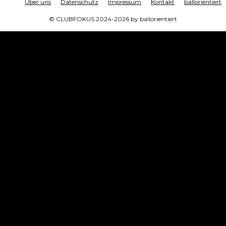
Über uns
Datenschutz
Impressum
Kontakt
ballorientiert
© CLUBFOKUS 2024-2026 by ballorientiert