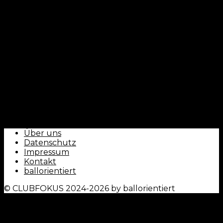
CLUBFOKUS - by ballorientiert
Über uns
Datenschutz
Impressum
Kontakt
ballorientiert
© CLUBFOKUS 2024-2026 by ballorientiert