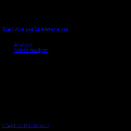
Start
Analyse
Spieleranalyse
FCN: Berkay Yilmaz –
vom Talent zum unverzichtbaren Leistungsträger
Analyse
Spieleranalyse
FCN: Berkay Yilmaz – vom Talent
zum unverzichtbaren
Leistungsträger
Nachdem er viele Wochen auf seine Chance warten
musste, ist Berkay Yilmaz inzwischen unverzichtbar
für den 1. FC Nürnberg. Dies belegen eindrucksvolle
Zahlen, die nicht nur in Franken spitze sind.
Von
Christian Pöhlmann