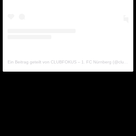
Ein Beitrag geteilt von CLUBFOKUS – 1. FC Nürnberg (@club.fokus)
Yilmaz auch offensiv präsent
Doch auch in der gegnerischen Hälfte ist Yilmaz
enorm präsent. Dies zeigt sich schon allein daran, dass
er die drittmeisten erfolgreichen Offensivaktionen
beim neunfachen deutschen Meister verzeichnet. So
führt er clubintern die drittmeisten Offensiv-
Zweikämpfe und schlägt die meisten Flanken, wobei
er mit 50 % Präzision die beste Quote der Liga
vorzuweisen hat. Zudem sind nur jeweils drei