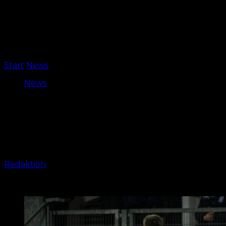
Start
News
Eklige Wochen – CLUBFOKUS-Podcast
News
Eklige Wochen – CLUBFOKUS-Pod
In der 42. Folge des CLUBFOKUS-Podcasts sprechen Jul
eine verstärkte U23 und Münster. Die Folge wird eu
Von
Redaktion
-
3. März 2025, 14:44 Uhr