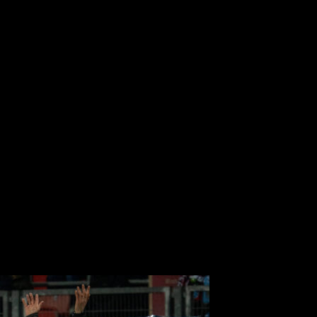
ANALYSE
NEWS
PODCAST
ÜBE
cast
ian und Christian über die Nürnberger Heimniederlage 
ch präsentiert vom FCN- und CLUBFOKUS-Partner Kulmb