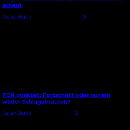
erneut
Julian Berce
-
13. September 2025
0
Überraschung Nach vielen Last-Minute-Transfers war
die große Frage, mit welcher Aufstellung der 1. FC
Nürnberg in Karlsruhe antreten würde. Miroslav
Klose blieb, wie zu erwarten...
FCN punktet: Fortschritt oder nur ein
wilder Schlagabtausch?
Julian Berce
-
30. August 2025
0
FCN mit Viererkette Am vierten Spieltag sollte es
endlich mit Punkten für den 1. FC Nürnberg klappen.
Um die Aussicht darauf zu erhöhen, änderte