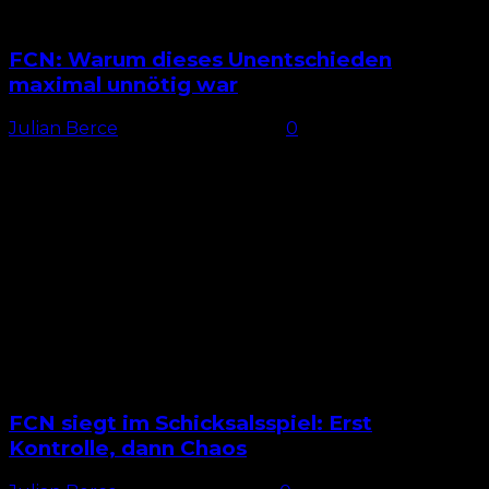
FCN: Warum dieses Unentschieden
maximal unnötig war
Julian Berce
-
19. Oktober 2025
0
Keine Änderungen Der 1. FC Nürnberg verzichtete im
Heimspiel gegen Holstein Kiel auf Veränderungen in
der Startelf und vertraute der erfolgreichen Elf aus
Düsseldorf. Etwas...
FCN siegt im Schicksalsspiel: Erst
Kontrolle, dann Chaos