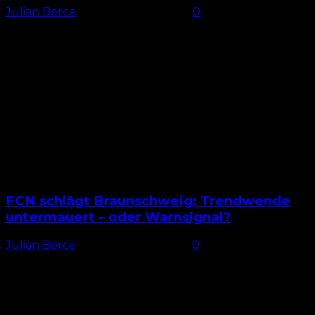
Julian Berce
-
8. November 2025
0
Überraschend Mit zwei Änderungen in der Startelf
begann der 1. FC Nürnberg das Auswärtsspiel in
Dresden. Robin Knoche und Tim Janisch rückten für
Luka Lochoshvili...
FCN schlägt Braunschweig: Trendwende
untermauert – oder Warnsignal?
Julian Berce
-
2. November 2025
0
(K)eine Änderung Der 1. FC Nürnberg begann gegen
Eintracht Braunschweig mit demselben Personal wie
in der Vorwoche auf dem Betzenberg. Eine nicht
ganz unerhebliche Änderung...