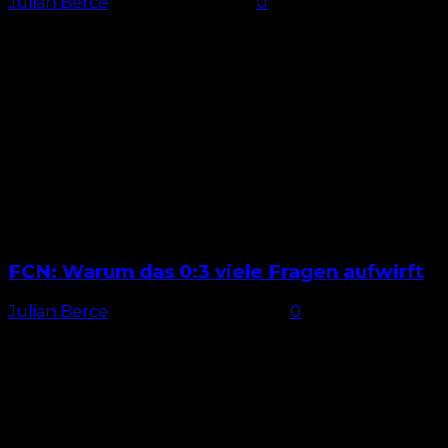
Julian Berce
-
3. Oktober 2025
0
Keine Änderung Die Partie zwischen dem 1. FC
Nürnberg und Fortuna Düsseldorf wurde im Vorfeld
als Schicksalsspiel für Miroslav Klose auserkoren. Der
FCN-Trainer vertraute trotz...
FCN: Warum das 0:3 viele Fragen aufwirft
Julian Berce
-
28. September 2025
0
Nur eine Änderung Nach dem ersten Saisonsieg des 1.
FC Nürnberg vertraute Trainer Miroslav Klose fast der
gleichen Startelf der Vorwoche. Für den verletzt
fehlenden...