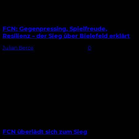
FCN: Gegenpressing, Spielfreude,
Resilienz – der Sieg über Bielefeld erklärt
Julian Berce
-
24. November 2025
0
Wie erwartet Die Startaufstellungen des 1. FC
Nürnberg und der Arminia Bielefeld sorgten beim
direkten Aufeinandertreffen am 13. Spieltag nicht
wirklich für Überraschungen. Beim FCN...
FCN überlädt sich zum Sieg