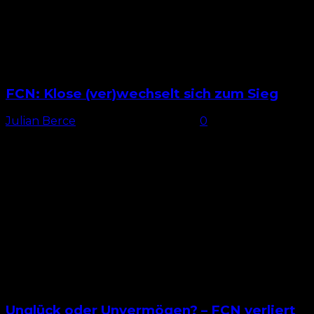
FCN: Klose (ver)wechselt sich zum Sieg
Julian Berce
-
21. September 2025
0
Ohne Stürmer Nach sechs Pflichtspielen ohne Sieg
war der Druck im Topspiel zwischen dem 1. FC
Nürnberg und dem VfL Bochum denkbar groß. Die
Gäste...
Unglück oder Unvermögen? – FCN verliert