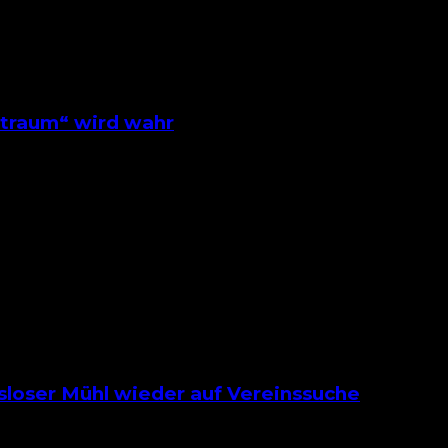
straum“ wird wahr
n 1. FC Nürnberg nach lediglich einer Spielzeit schon 
sloser Mühl wieder auf Vereinssuche