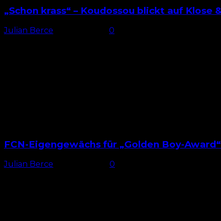
„Schon krass“ – Koudossou blickt auf Klose 
Julian Berce
-
13. Juli 2026
0
Trotzdem zufrieden Bekanntermaßen verzichtete der 1
Stattdessen sicherte sich der FCN...
FCN-Eigengewächs für „Golden Boy-Award“
Julian Berce
-
10. Juli 2026
0
10 Jahre FCN „Der FCN ist mein Herzensverein, hier habe 