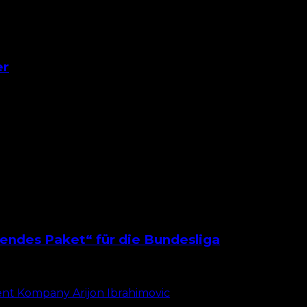
er
inen Spieler mehr für eine Weltmeisterschaft ab. Das lieg
endes Paket“ für die Bundesliga
e und nur 42 Pflichtspiele waren, die Fabio Gruber für d