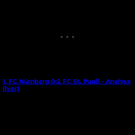
1. FC Nürnberg 0:2 FC St. Pauli – Analyse
[hier]
VfL Osnabrück 0:4 Fortuna Düsseldorf –
abgezockte Fortunen
Auch gegen den Tabellenletzten aus Osnabrück
hatte Daniel Thiounes Düsseldorf kein Problem
damit, den Ballbesitz dem Gegner zu überlassen.