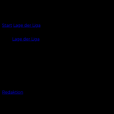
Start
Lage der Liga
26. Spieltag – alle Spiele im
Überblick
Lage der Liga
26. Spieltag – alle Spiele im
Überblick
Kurz und knapp: neben der Partie des 1. FC
Nürnbergs alle restlichen 8 Spiele des 26. Spieltags
der 2. Bundesliga im Überblick.
Von
Redaktion
-
19. März 2024, 11:33 Uhr