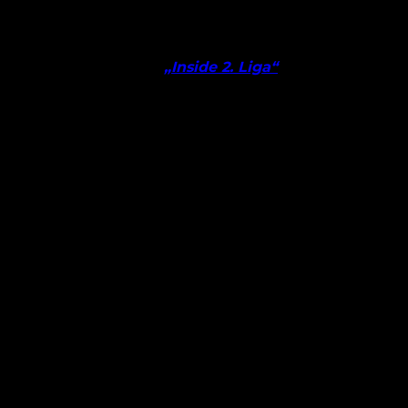
konnten sich ebenfalls in die Torschützenliste
eintragen.
Eine ausführliche Analyse zu jedem Spiel könnt ihr
in unserem Podcast
„Inside 2. Liga“
nachhören!