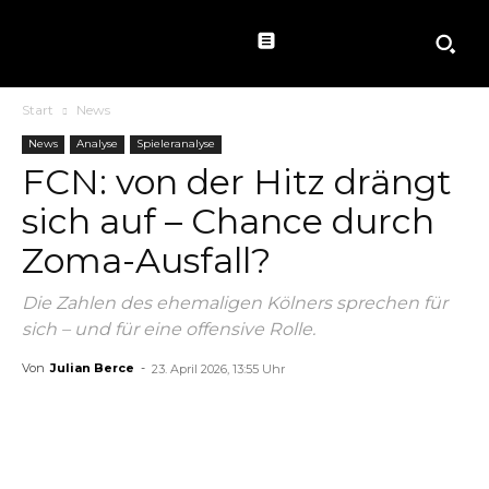
Start
News
News
Analyse
Spieleranalyse
FCN: von der Hitz drängt
sich auf – Chance durch
Zoma-Ausfall?
Die Zahlen des ehemaligen Kölners sprechen für
sich – und für eine offensive Rolle.
Von
Julian Berce
-
23. April 2026, 13:55 Uhr