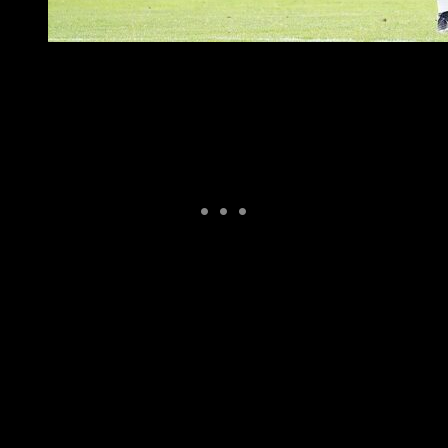
Foto: FCN.de
Vor gut einem Jahr entlassen
Nachdem er beim 1. FC Nürnberg seine erste Station
als Cheftrainer im Herrenbereich hatte, heuerte
Robert Klauß im November 2023 bei Rapid Wien an.