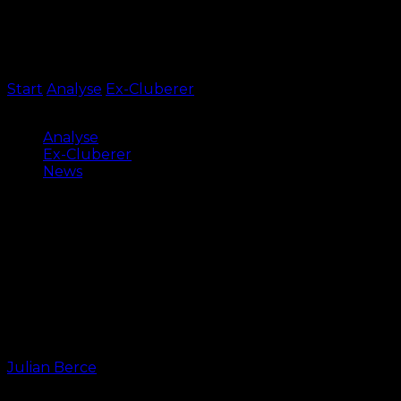
Start
Analyse
Ex-Cluberer
Ex-FCN-Trainer Robert
Klauß übernimmt Erstligisten im Ausland
Analyse
Ex-Cluberer
News
Ex-FCN-Trainer Robert Klauß
übernimmt Erstligisten im
Ausland
Nach dem 1. FC Nürnberg und Rapid Wien soll der 41-
Jährige „die nächste Entwicklungsphase“ einleiten.
Von
Julian Berce
-