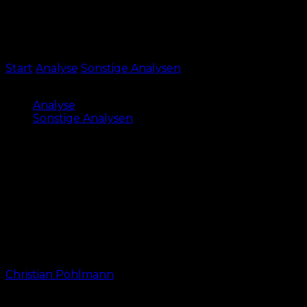
Start
Analyse
Sonstige Analysen
Daten belegen: FCN-
Angriff harmlos wie kein zweiter
Analyse
Sonstige Analysen
Daten belegen: FCN-Angriff
harmlos wie kein zweiter
Nicht nur seit dem St. Pauli-Spiel: der 1. FC Nürnberg
hat ein Offensiv-Problem. Die Daten belegen eine
rapide Verschlechterung in der Rückrunde. Agiert
der Club zu passiv?
Von
Christian Pöhlmann
-
20. März 2024, 17:18 Uhr