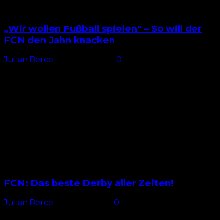
„Wir wollen Fußball spielen“ – So will der
FCN den Jahn knacken
Julian Berce
-
29. März 2025
0
Stolperstein Rund um den 1. FC Nürnberg wird schon
viel über die direkten Duelle gegen den HSV, Köln,
Paderborn und Co. gesprochen. Zuvor gilt es...
FCN: Das beste Derby aller Zeiten!
Julian Berce
-
15. März 2025
0
Punktgleich auf Platz 1 Das gab es lange nicht mehr!