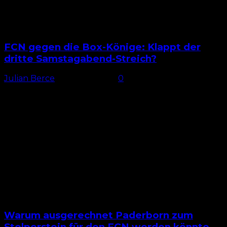
FCN gegen die Box-Könige: Klappt der
dritte Samstagabend-Streich?
Julian Berce
-
25. April 2025
0
Formstarker Gegner Am Samstagabend trifft der 1. FC
Nürnberg im Topspiel in Düsseldorf auf die Fortuna.
Den FCN erwartet ein Gegner, der trotz personeller
Probleme...
Warum ausgerechnet Paderborn zum
Stolperstein für den FCN werden könnte