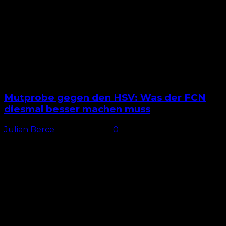
Mutprobe gegen den HSV: Was der FCN
diesmal besser machen muss
Julian Berce
-
4. April 2025
0
Beste Saisonleistung Der 1. FC Nürnberg dominierte
den Hamburger SV – so sah es zumindest über weite
Phasen des Hinspiels aus. Dennoch musste man sich...