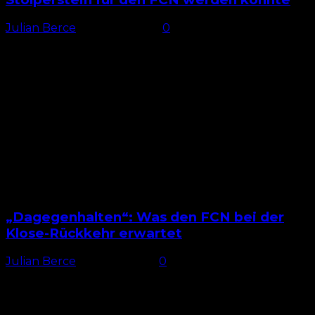
Julian Berce
-
18. April 2025
0
Unruhe beim SCP? Der kommende FCN-Gegner gab
unter der Woche bekannt, dass die Zusammenarbeit
mit Trainer Lukas Kwasniok zum Saisonende endet.
Paderborn verlor die letzten...
„Dagegenhalten“: Was den FCN bei der
Klose-Rückkehr erwartet
Julian Berce
-
11. April 2025
0
Besonderes Auswärtsspie Abendspiele sind immer
etwas Besonderes – auch für den 1. FC Nürnberg. Vor
allem, da man diese am Samstagabend noch gar nicht
so...