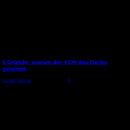
Der 1. FC Nürnberg und die SpVgg Greuther Fürth
führen die 2. Bundesliga an –...
5 Gründe, warum der FCN das Derby
gewinnt
Julian Berce
-
13. März 2025
0
Nürnberger Derbysieg? Am Sonntag steigt das 274.
Frankenderby im Nürnberger Max-Morlock-Stadion.
Kein anderes Derby wurde im deutschen Fußball so
oft ausgetragen wie das Duell zwischen...