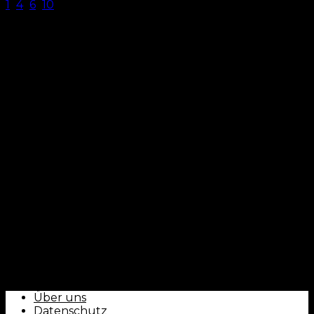
1
...
4
5
6
...
10
Seite 5 von 10
CLUBFOKUS - by ballorientiert
Über uns
Datenschutz