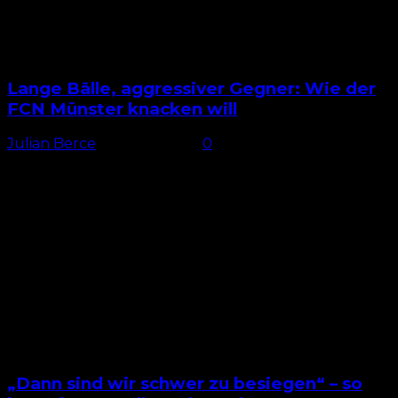
Lange Bälle, aggressiver Gegner: Wie der
FCN Münster knacken will
Julian Berce
-
8. März 2025
0
Wichtige Partie Sowohl für den 1. FC Nürnberg als
auch für Preußen Münster ist das Duell am Sonntag
ein sehr wichtiges. Während der FCN
Selbstvertrauen...
„Dann sind wir schwer zu besiegen“ – so