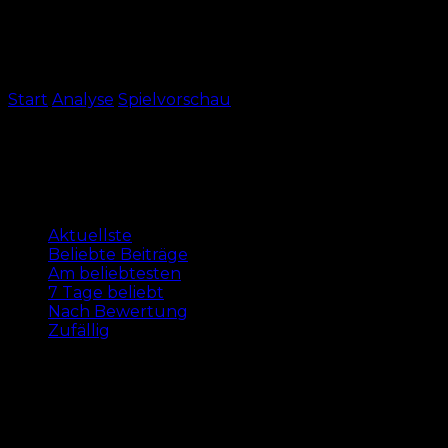
Start
Analyse
Spielvorschau
Seite 5
Spielvorschau
Aktuellste
Aktuellste
Beliebte Beiträge
Am beliebtesten
7 Tage beliebt
Nach Bewertung
Zufällig