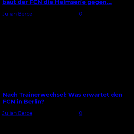
baut der FCN die Heimserie gegen...
Julian Berce
-
28. Februar 2025
0
Hannover: Nicht im Soll In der Winterpause trennte
sich der kommende FCN-Gegner Hannover 96 von
seinem Trainer Stefan Leitl und ersetzte ihn durch
André Breitenreiter...
Nach Trainerwechsel: Was erwartet den
FCN in Berlin?
Julian Berce
-
20. Februar 2025
0
Konträrer Verlauf Sowohl der 1. FC Nürnberg als
auch die Berliner Hertha gingen mit 22 Zählern in die
Winterpause. Seitdem lief es für die beiden...