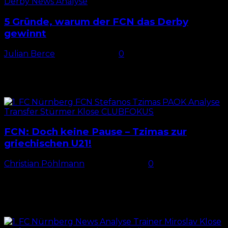
5 Gründe, warum der FCN das Derby
gewinnt
Julian Berce
-
13. März 2025
0
Nürnberger Derbysieg? Am Sonntag steigt das 274.
Frankenderby im Nürnberger Max-Morlock-Stadion.
Kein anderes Derby wurde im deutschen Fußball so
oft ausgetragen wie das Duell zwischen...
FCN: Doch keine Pause – Tzimas zur
griechischen U21!
Christian Pöhlmann
-
13. März 2025
0
Tzimas für Griechenlands U21 nominiert Nachdem
eine Einladung für die griechische A-
Nationalmannschaft ausblieb, sah es zunächst
danach aus, als könne Stefanos Tzimas während der
anstehenden...