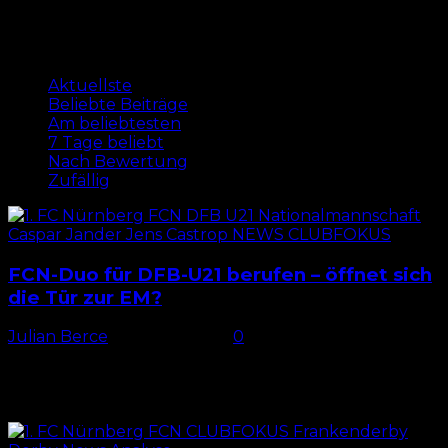
Beliebte Beiträge
Aktuellste
Beliebte Beiträge
Am beliebtesten
7 Tage beliebt
Nach Bewertung
Zufällig
FCN-Duo für DFB-U21 berufen – öffnet sich
die Tür zur EM?
Julian Berce
-
14. März 2025
0
FCN-Doppelpack nominiert Am 20. November 2023
absolvierte FCN-Mittelfeldspieler Caspar Jander sein
bislang letztes Länderspiel für den DFB – damals
noch in der U20. Schon im...