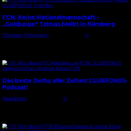
FCN: Keine Nationalmannschaft –
„Goldjunge“ Tzimas bleibt in Nürnberg
Christian Pöhlmann
-
10. März 2025
0
Keine Tzimas-Nominierung Auch wenn Stefanos
Tzimas derzeit nicht in seiner beste Phase im FCN-
Trikot steckt und deshalb herbe Kritik seines Trainer
(hier) einstecken musste, so...
Das beste Derby aller Zeiten! CLUBFOKUS-
Podcast!
Redaktion
-
10. März 2025
0
Jetzt reinhören und Antworten zur aktuellen
Situation des 1. FC Nürnbergs erhalten! Verfügbar auf
sämtlichen Plattformen (einfach anklicken): Spotify
Apple YouTube Amazon RSS-Feed