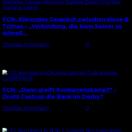
FCN: Klärendes Gespräch zwischen Klose &
Tzimas – „Verbindung, die kann keiner so
schnell...
Christian Pöhlmann
-
13. März 2025
0
Klose sucht Gespräch mit Tzimas Eigentlich schien
Stefanos Tzimas mit seiner sehenswerten Vorarbeit
zum goldenen Treffer beim 1:0-Sieg des 1. FC
Nürnberg in Münster zum...
FCN: „Dann greift Konkurrenzkampf“ –
Droht Castrop die Bank im Derby?
Christian Pöhlmann
-
12. März 2025
0
Vor Derby: Castrop in der Formkrise „Wenn jemand
schlecht spielt, dann muss man es klar und deutlich
ansprechen“ – so reagierte Miroslav Klose schon vor...