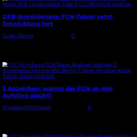
DFB-Nominierung: FCN-Talent setzt
Entwicklung fort
Julian Berce
-
12. März 2025
0
DFB-Auswahl mit FCN-Talent Die deutsche U18-
Nationalmannschaft reist vom 16. bis 24. März zu
einem Lehrgang nach Spanien. In dieser Zeit stehen
zwei Länderspiele gegen Österreich...
3 Anzeichen, warum der FCN an den
Aufstieg glaubt!
Christian Pöhlmann
-
11. März 2025
0
Justvan: „Wenn wir diese Spiele auch ziehen können“
„Aus unserer Situation jetzt nach oben zu schauen,
wäre nicht richtig“, äußerte Julian Justvan am
Montag im...