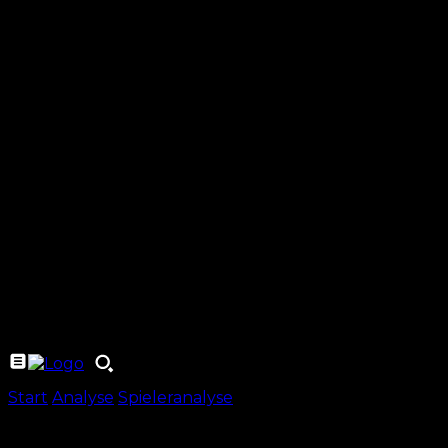
Start
Analyse
Spieleranalyse
Seite 20
Spieleranalyse