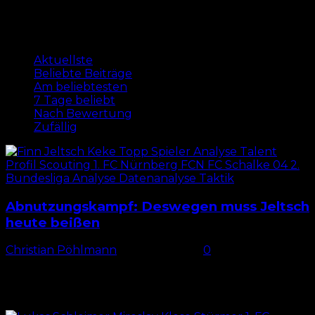
Am beliebtesten
Aktuellste
Beliebte Beiträge
Am beliebtesten
7 Tage beliebt
Nach Bewertung
Zufällig
Abnutzungskampf: Deswegen muss Jeltsch
heute beißen
Christian Pöhlmann
-
13. April 2024
0
Jeltsch gegen Schalke im Zweikampf-Fokus Man
kann nicht oft genug erwähnen, wie beeindruckend
Finn Jeltsch seine Aufgabe als Innenverteidiger beim
1. FC Nürnberg seit seinem...