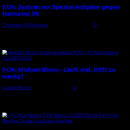
FCN: Justvan vor Spezial-Aufgabe gegen
Hannover 96
Christian Pöhlmann
-
28. Februar 2025
0
Justvan: blasser Auftritt in Berlin Beim 0:0 gegen
Hertha BSC in der Vorwoche lieferte Julian Justvan
wohl seinen bislang blassesten Auftritt im Trikot des
1....
FCN: Mickael Biron – Läuft viel, trifft zu
wenig?
Julian Berce
-
14. August 2025
0
Teil einer noch nicht funktionierenden Offensive
Mickael Biron ist einer der neuen Angreifer beim 1. FC
Nürnberg. Doch auch der 27-Jährige tut sich noch
schwer,...