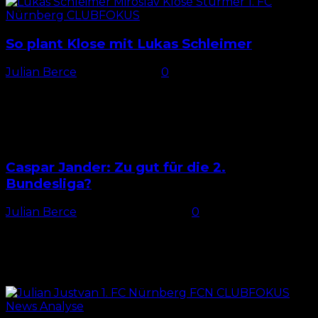
So plant Klose mit Lukas Schleimer
Julian Berce
-
28. Juli 2024
0
Viel Konkurrenz im Angriff Nachdem der 1. FC
Nürnberg zu Beginn der Saisonvorbereitung in der
vordersten Reihe personell sehr dünn besetzt war,
verfügt Miroslav Klose...
Caspar Jander: Zu gut für die 2.
Bundesliga?
Julian Berce
-
1. November 2024
0
Nürnbergs Königstransfer Die Nürnberger
Transferperiode hätte im Sommer kaum turbulenter
sein können. Neben neuen sportlich
Verantwortlichen wurde auch der Kader
runderneuert. Mit Robin Knoche, Julian...