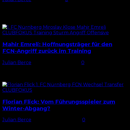
Márquez' fußballerische Defizite Bei lediglich 4 der 11
Saisonsiege des 1. FC Nürnberg stand Iván Márquez in
der Startformation. Spätestens seit dem Debüt von
Finn...
Mahir Emreli: Hoffnungsträger für den
FCN-Angriff zurück im Training
Julian Berce
-
3. September 2024
0
Emreli zurück im Training Auch wenn die Stimmung
rund um den 1. FC Nürnberg nach dem 0:4 gegen
Magdeburg wahrlich nicht die beste ist, macht...
Florian Flick: Vom Führungsspieler zum
Winter-Abgang?
Julian Berce
-
27. November 2024
0
Vom Führungsspieler zum Bankdrücker Florian Flick