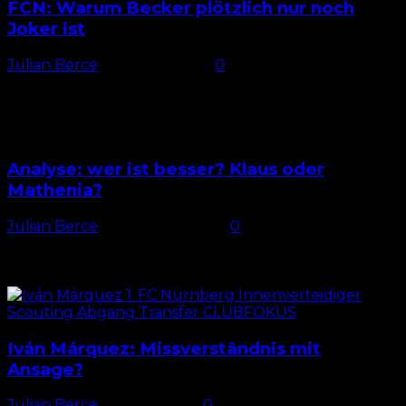
FCN: Warum Becker plötzlich nur noch
Joker ist
Julian Berce
-
24. März 2026
0
Absolut gesetzt In der Hinrunde galt Finn Ole Becker
beim 1. FC Nürnberg noch als gesetzt. Lediglich
einmal wurde er vor der 87. Minute ausgewechselt....
Analyse: wer ist besser? Klaus oder
Mathenia?
Julian Berce
-
23. Januar 2024
0
Offen wie nie scheint der Stand um die Pole Position
im Tor des 1.FC Nürnberg. Nachdem sich in der
Wintervorbereitung erst Carl Klaus als...
Iván Márquez: Missverständnis mit
Ansage?
Julian Berce
-
27. Mai 2024
0