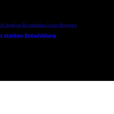
C Nürnberg den Tabellenzweiten aus Elversberg. Beim 
er starken Entwicklung
ferperioden rankten sich Wechselgerüchte um Castrop.