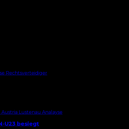
s sich Villadsen einer starken gegnerischen linken Seit
N-U23 besiegt