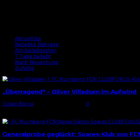
Analyse
Zufällig
Aktuellste
Beliebte Beiträge
Am beliebtesten
7 Tage beliebt
Nach Bewertung
Zufällig
„Überragend“ – Oliver Villadsen im Aufwind
Julian Berce
-
4. Dezember 2024
0
Formkurve zeigt nach oben Bereits gegen Paderborn, al
der beste...
Generalprobe geglückt: Soares-Klub von FC