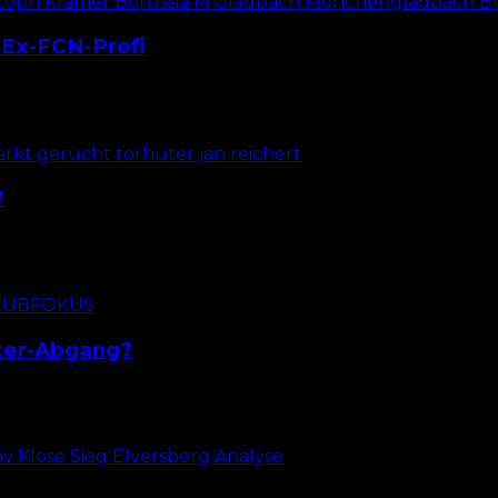
t Ex-FCN-Profi
trop im Sommer den 1. FC Nürnberg in Richtung Bundesli
?
ten Spieltag dieser Saison gab es rund um die Torhüte
nter-Abgang?
ollte den nächsten Schritt beim 1. FC Nürnberg mache