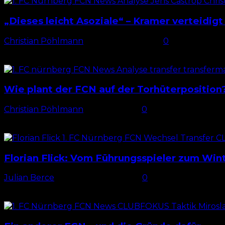
„Dieses leicht Asoziale“ – Kramer verteidig
Christian Pöhlmann
-
28. Oktober 2025
0
Castrop mit Platzverweis gegen FC Bayern Als Jens Cas
Spielweise...
Wie plant der FCN auf der Torhüterposition
Christian Pöhlmann
-
23. Mai 2025
0
Überraschende Entwicklung im FCN-Tor Bis zum vorletz
Diskussion. Nach...
Florian Flick: Vom Führungsspieler zum Wi
Julian Berce
-
27. November 2024
0
Vom Führungsspieler zum Bankdrücker Florian Flick s
Miroslav Klose...