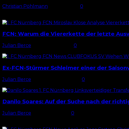
Christian Pöhlmann
-
17. Juli 2026
0
FCN-Wiedersehen für Soares Im Sommer verließ Danilo 
Deutschland kehrte...
FCN: Warum die Viererkette der letzte Aus
Julian Berce
-
25. August 2025
0
Wenig Fortschritt In der Offensive funktioniert beim 1.
Ex-FCN-Stürmer Schleimer einer der Saisonv
Julian Berce
-
28. Dezember 2025
0
Stammspieler beim FCN Es ist noch keine eineinhalb Ja
Danilo Soares: Auf der Suche nach der richti
Julian Berce
-
6. August 2024
0
Ordentlicher Auftakt gegen den KSC Es läuft die 20. Sp
gegnerische Abspiel...