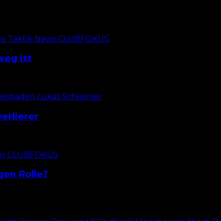
Soares den 1. FC Nürnberg nach zwei Jahren und 26 Pfli
weg ist
 FC Nürnberg nach wie vor wenig. Erst einen Treffer konnt
erlierer
hre her, dass Lukas Schleimer beim 1. FC Nürnberg Stamm
gen Rolle?
ielminute beim Saisonauftakt des 1. FC Nürnberg in Karls