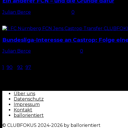
Ein anderer FCN – und die Gründe dafür
Julian Berce
-
18. Januar 2026
0
Zwei Wechsel Zum Rückrundenauftakt empfing der 1. F
sodass Piet Scobel zu seinem Startelfdebüt...
Bundesliga-Interesse an Castrop: Folge ein
Julian Berce
-
19. November 2024
0
Gerüchte um Castrop Schon in den vergangenen Trans
positive Entwicklung. Diese attestiert ihm...
1
...
90
91
92
...
97
Seite 91 von 97
CLUBFOKUS - by ballorientiert
Über uns
Datenschutz
Impressum
Kontakt
ballorientiert
© CLUBFOKUS 2024-2026 by ballorientiert